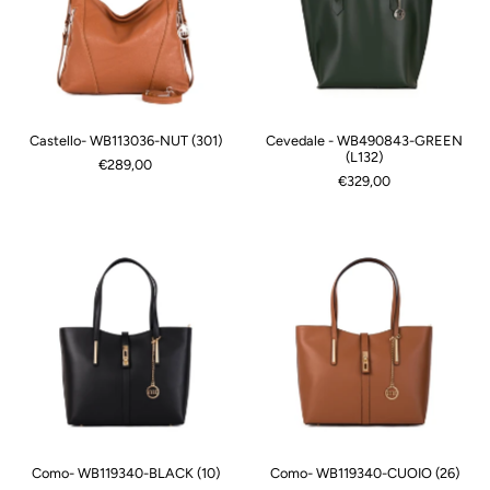
Castello- WB113036-NUT (301)
Cevedale - WB490843-GREEN
(L132)
€289,00
€329,00
Como- WB119340-BLACK (10)
Como- WB119340-CUOIO (26)